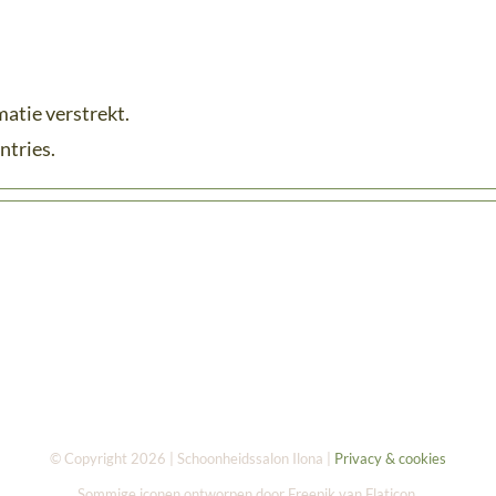
atie verstrekt.
ntries.
© Copyright 2026 | Schoonheidssalon Ilona |
Privacy & cookies
Sommige iconen ontworpen door Freepik van Flaticon.